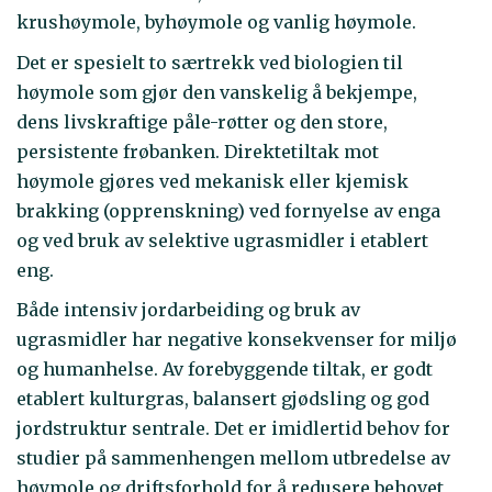
krushøymole, byhøymole og vanlig høymole.
Det er spesielt to særtrekk ved biologien til
høymole som gjør den vanskelig å bekjempe,
dens livskraftige påle-røtter og den store,
persistente frøbanken. Direktetiltak mot
høymole gjøres ved mekanisk eller kjemisk
brakking (opprenskning) ved fornyelse av enga
og ved bruk av selektive ugrasmidler i etablert
eng.
Både intensiv jordarbeiding og bruk av
ugrasmidler har negative konsekvenser for miljø
og humanhelse. Av forebyggende tiltak, er godt
etablert kulturgras, balansert gjødsling og god
jordstruktur sentrale. Det er imidlertid behov for
studier på sammenhengen mellom utbredelse av
høymole og driftsforhold for å redusere behovet