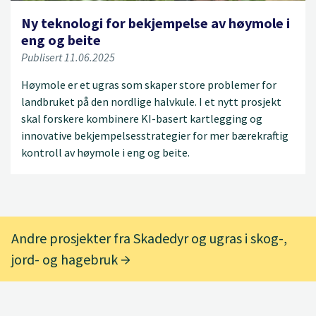
Ny teknologi for bekjempelse av høymole i
eng og beite
Publisert 11.06.2025
Høymole er et ugras som skaper store problemer for
landbruket på den nordlige halvkule. I et nytt prosjekt
skal forskere kombinere KI-basert kartlegging og
innovative bekjempelsesstrategier for mer bærekraftig
kontroll av høymole i eng og beite.
Andre prosjekter fra Skadedyr og ugras i skog-,
jord- og hagebruk