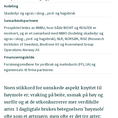
Avdeling
Skadedyr og ugras i skog-, jord- og hagebruk
Samarbeidspartnere
Prosjektet ledes av NMBU, hvor både BIOVIT og REALTEK er
involvert, og er et samarbeid med NIBIO (Avdeling skadedyr og
ugras i skog-, jord -og hagebruk), NLR, NORSØK, RISE (Research
Institutes of Sweden), Biodrone AS og Kverneland Group
Operations Norway AS
Finansieringskilde
Forskningsmidlene for jordbruk og matindustri (FFL/JA) og
egeninnsats til firma-partnerne.
Noen stikkord for uønskede aspekt knyttet til
høymole er; vraking på beite, usmak på høy og
surfôr og at de utkonkurrerer mer verdifulle
arter. I dagligtale brukes betegnelsen ʻhøymoleʼ
ofte som et artsnavn, men ofte er det tre arter: