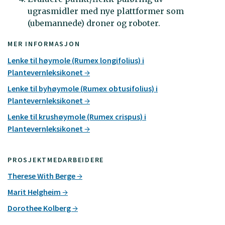
ugrasmidler med nye plattformer som
(ubemannede) droner og roboter.
MER INFORMASJON
Lenke til høymole (Rumex longifolius) i
Plantevernleksikonet
Lenke til byhøymole (Rumex obtusifolius) i
Plantevernleksikonet
Lenke til krushøymole (Rumex crispus) i
Plantevernleksikonet
PROSJEKTMEDARBEIDERE
Therese With Berge
Marit Helgheim
Dorothee Kolberg