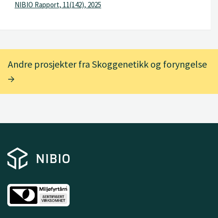
NIBIO Rapport, 11(142), 2025
Andre prosjekter fra Skoggenetikk og foryngelse