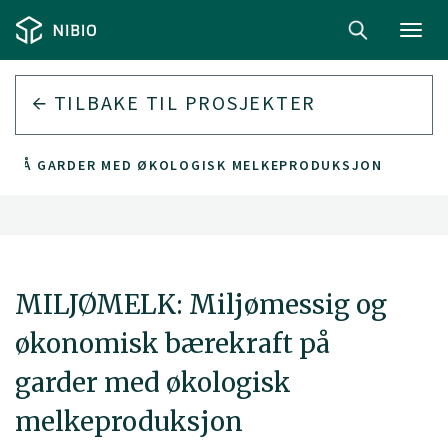
Toggl
navig
TILBAKE TIL PROSJEKTER
FT PÅ GARDER MED ØKOLOGISK MELKEPRODUKSJON
MILJØMELK: Miljømessig og
økonomisk bærekraft på
garder med økologisk
melkeproduksjon