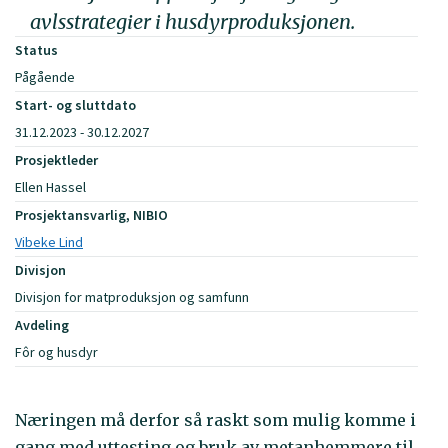
avlsstrategier i husdyrproduksjonen.
Status
Pågående
Start- og sluttdato
31.12.2023 - 30.12.2027
Prosjektleder
Ellen Hassel
Prosjektansvarlig, NIBIO
Vibeke Lind
Divisjon
Divisjon for matproduksjon og samfunn
Avdeling
Fôr og husdyr
Næringen må derfor så raskt som mulig komme i
gang med uttesting og bruk av metanhemmere til