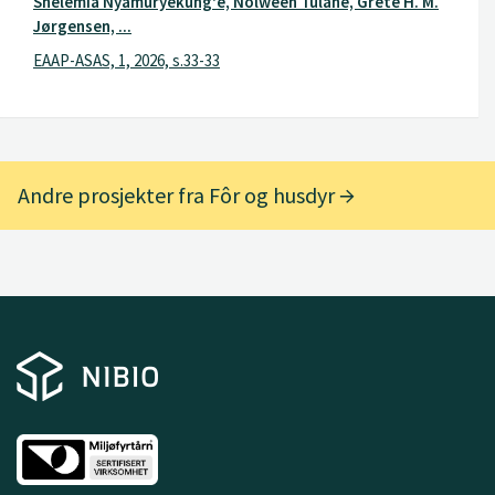
Shelemia Nyamuryekung'e, Nolween Tulane, Grete H. M.
Jørgensen, ...
EAAP-ASAS, 1, 2026, s.33-33
Andre prosjekter fra Fôr og husdyr