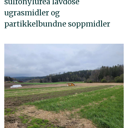
sulfonylurea lavdose
ugrasmidler og
partikkelbundne soppmidler