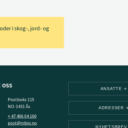
der i skog-, jord- og
 oss
ANSATTE
Postboks 115
NO-1431 Ås
ADRESSER
+ 47 406 04 100
post@nibio.no
NYHETSBRE