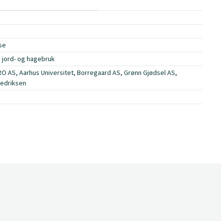
lse
, jord- og hagebruk
O AS, Aarhus Universitet, Borregaard AS, Grønn Gjødsel AS,
redriksen