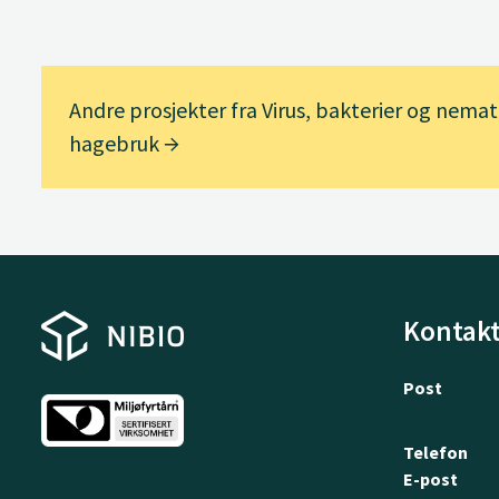
Andre prosjekter fra Virus, bakterier og nemato
hagebruk
Kontakt
Post
Telefon
E-post