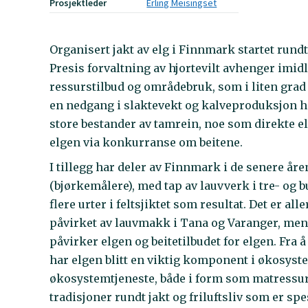
Prosjektleder
Erling Meisingset
Organisert jakt av elg i Finnmark startet rundt
Presis forvaltning av hjortevilt avhenger imidl
ressurstilbud og områdebruk, som i liten grad 
en nedgang i slaktevekt og kalveproduksjon ho
store bestander av tamrein, noe som direkte e
elgen via konkurranse om beitene.
I tillegg har deler av Finnmark i de senere år
(bjørkemålere), med tap av lauvverk i tre- og b
flere urter i feltsjiktet som resultat. Det er al
påvirket av lauvmakk i Tana og Varanger, me
påvirker elgen og beitetilbudet for elgen. Fra 
har elgen blitt en viktig komponent i økosyst
økosystemtjeneste, både i form som matressur
tradisjoner rundt jakt og friluftsliv som er spe