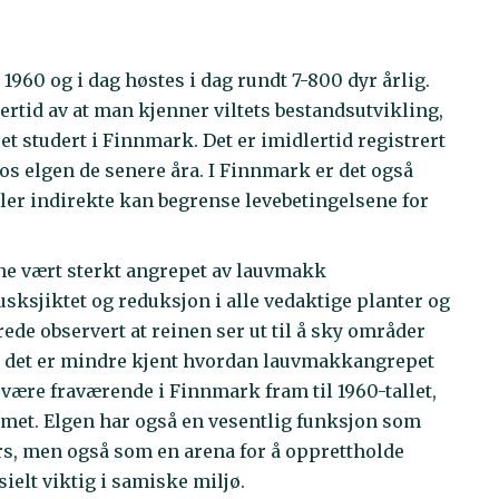
 1960 og i dag høstes i dag rundt 7-800 dyr årlig.
ertid av at man kjenner viltets bestandsutvikling,
et studert i Finnmark. Det er imidlertid registrert
s elgen de senere åra. I Finnmark er det også
ller indirekte kan begrense levebetingelsene for
ene vært sterkt angrepet av lauvmakk
usksjiktet og reduksjon i alle vedaktige planter og
lerede observert at reinen ser ut til å sky områder
n det er mindre kjent hvordan lauvmakkangrepet
å være fraværende i Finnmark fram til 1960-tallet,
emet. Elgen har også en vesentlig funksjon som
s, men også som en arena for å opprettholde
sielt viktig i samiske miljø.