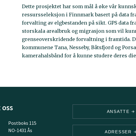
Dette prosjektet har som mål å øke vår kunnsk
ressursseleksjon i Finnmark basert på data fr
forvalting av elgbestanden på sikt. GPS data fr
storskala arealbruk og migrasjon som vil kun
grenseoverskridende forvaltning i framtida. Det
kommunene Tana, Nesseby, Båtsfjord og Porsang
kamerahalsbånd for å kunne studere deres diett
 oss
ANSATTE
Postboks 115
NO-1431 Ås
ADRESSER