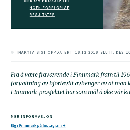
MER OM PROSJEKTET
NOEN FORELØPIGE
RESULTATER
INAKTIV
SIST OPPDATERT: 19.12.2019
SLUTT: DES 2
Fra å være fraværende i Finnmark fram til 1960
forvaltning av hjortevilt avhenger av at man k
Finnmark-prosjektet har som mål å øke vår ku
MER INFORMASJON
Elg i Finnmark på Instagram