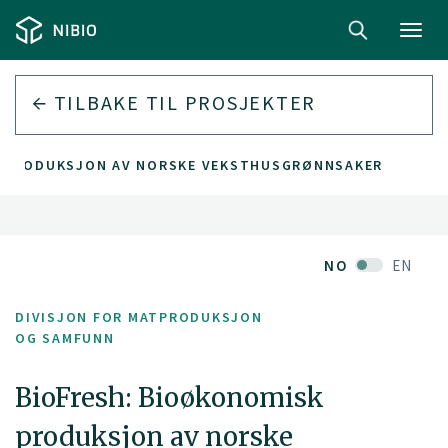
Toggl
navig
TILBAKE TIL PROSJEKTER
K PRODUKSJON AV NORSKE VEKSTHUSGRØNNSAKER
NO
EN
DIVISJON FOR MATPRODUKSJON
OG SAMFUNN
BioFresh: Bioøkonomisk
produksjon av norske