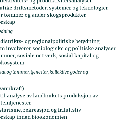
ektivitets- og produktivitetsanalyser
like driftsmetoder, systemer og teknologier
 for tømmer og ander skogsprodukter
ørskap
tydning
distrikts- og regionalpolitiske betydning
 involverer sosiologiske og politiske analyser
ammer, sosiale nettverk, sosial kapital og
økosystem
t og tømmer, tjenester, kollektive goder og
vannkraft)
 til analyse av landbrukets produksjon av
stemtjenester
turisme, rekreasjon og friluftsliv
nørskap innen bioøkonomien