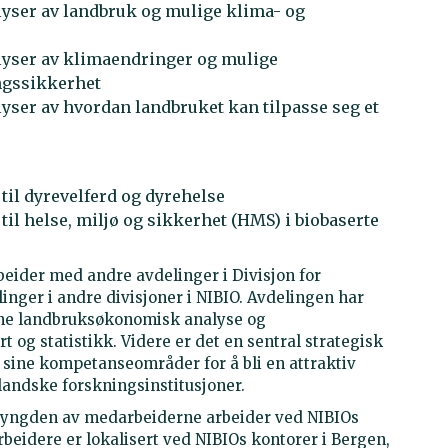
yser av landbruk og mulige klima- og
yser av klimaendringer og mulige
ngssikkerhet
ser av hvordan landbruket kan tilpasse seg et
til dyrevelferd og dyrehelse
il helse, miljø og sikkerhet (HMS) i biobaserte
ider med andre avdelinger i Divisjon for
ger i andre divisjoner i NIBIO. Avdelingen har
ene landbruksøkonomisk analyse og
t og statistikk. Videre er det en sentral strategisk
e sine kompetanseområder for å bli en attraktiv
landske forskningsinstitusjoner.
tyngden av medarbeiderne arbeider ved NIBIOs
beidere er lokalisert ved NIBIOs kontorer i Bergen,