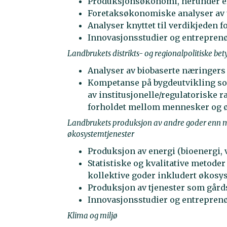
Produksjonsøkonomi, herunder eff
Foretaksøkonomiske analyser av u
Analyser knyttet til verdikjeden
Innovasjonsstudier og entrepren
Landbrukets distrikts- og regionalpolitiske be
Analyser av biobaserte næringers 
Kompetanse på bygdeutvikling som
av institusjonelle/regulatoriske r
forholdet mellom mennesker og 
Landbrukets produksjon av andre goder enn ma
økosystemtjenester
Produksjon av energi (bioenergi, 
Statistiske og kvalitative metoder
kollektive goder inkludert økosy
Produksjon av tjenester som gårds
Innovasjonsstudier og entrepre
Klima og miljø