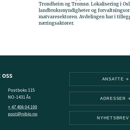
Trondheim og Tromsø. Lokalisering i Oslo
landbruksmyndigheter og forvaltningsor
matvaresektoren. Avdelingen har i tille
næringsaktører.
 oss
ANSATTE
Postboks 115
NO-1431 Ås
ADRESSER
+ 47 406 04 100
post@nibio.no
NYHETSBRE