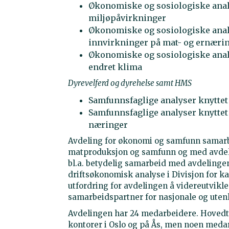
Økonomiske og sosiologiske anal
miljøpåvirkninger
Økonomiske og sosiologiske anal
innvirkninger på mat- og ernæri
Økonomiske og sosiologiske analy
endret klima
Dyrevelferd og dyrehelse samt HMS
Samfunnsfaglige analyser knyttet 
Samfunnsfaglige analyser knyttet t
næringer
Avdeling for økonomi og samfunn samarbe
matproduksjon og samfunn og med avdelin
bl.a. betydelig samarbeid med avdeling
driftsøkonomisk analyse i Divisjon for kar
utfordring for avdelingen å videreutvikl
samarbeidspartner for nasjonale og uten
Avdelingen har 24 medarbeidere. Hoved
kontorer i Oslo og på Ås, men noen medar