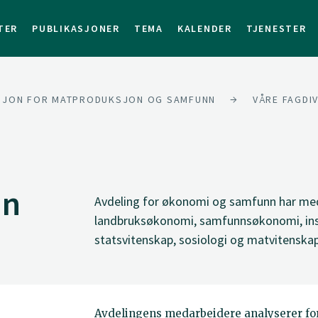
TER
PUBLIKASJONER
TEMA
KALENDER
TJENESTER
ISJON FOR MATPRODUKSJON OG SAMFUNN
VÅRE FAGDI
nn
Avdeling for økonomi og samfunn har me
landbruksøkonomi, samfunnsøkonomi, inst
statsvitenskap, sosiologi og matvitenskap
Avdelingens medarbeidere analyserer f