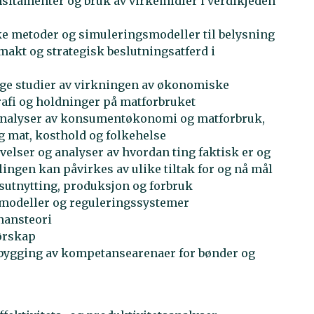
sitamenter og bruk av virkemidler i verdikjeden
ske metoder og simuleringsmodeller til belysning
akt og strategisk beslutningsatferd i
ige studier av virkningen av økonomiske
afi og holdninger på matforbruket
analyser av konsumentøkonomi og matforbruk,
g mat, kosthold og folkehelse
elser og analyser av hvordan ting faktisk er og
lingen kan påvirkes av ulike tiltak for og nå mål
rsutnytting, produksjon og forbruk
gsmodeller og reguleringssystemer
nansteori
ørskap
bygging av kompetansearenaer for bønder og