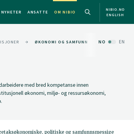
NIBIO.NO
NYHETER
ANSATTE
OM NIBIO
ENGLISH
NO
EN
VISJONER
ØKONOMI OG SAMFUNN
darbeidere med bred kompetanse innen
itusjonell økonomi, miljø- og ressursøkonomi,
.
oretaksøkonomiske, politiske og samfunnsmessige