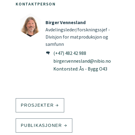
KONTAKTPERSON
Birger Vennesland
Avdelingsleder/forskningssjef -
Divisjon for matproduksjon og
samfunn
(+47) 482 42 988
birger.vennesland@nibio.no
Kontorsted: Ås - Bygg O43
PROSJEKTER
PUBLIKASJONER