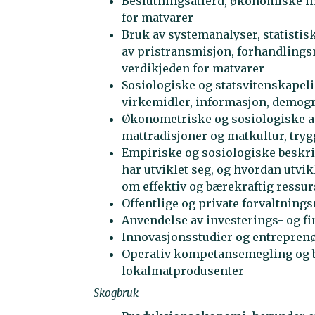
Beslutningsatferd, økonomiske in
for matvarer
Bruk av systemanalyser, statisti
av pristransmisjon, forhandlingsm
verdikjeden for matvarer
Sosiologiske og statsvitenskapel
virkemidler, informasjon, demogr
Økonometriske og sosiologiske 
mattradisjoner og matkultur, tryg
Empiriske og sosiologiske beskriv
har utviklet seg, og hvordan utvik
om effektiv og bærekraftig ressu
Offentlige og private forvaltnin
Anvendelse av investerings- og fi
Innovasjonsstudier og entrepren
Operativ kompetansemegling og 
lokalmatprodusenter
Skogbruk