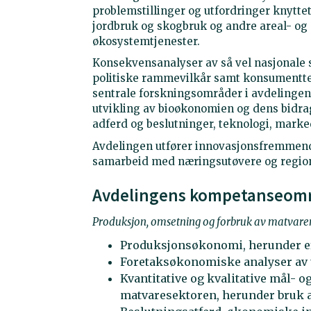
problemstillinger og utfordringer knyttet
jordbruk og skogbruk og andre areal- og
økosystemtjenester.
Konsekvensanalyser av så vel nasjonale 
politiske rammevilkår samt konsumentteo
sentrale forskningsområder i avdelingen.
utvikling av bioøkonomien og dens bidrag
adferd og beslutninger, teknologi, marked
Avdelingen utfører innovasjonsfremmend
samarbeid med næringsutøvere og regio
Avdelingens kompetanseomr
Produksjon, omsetning og forbruk av matvare
Produksjonsøkonomi, herunder eff
Foretaksøkonomiske analyser av u
Kvantitative og kvalitative mål- 
matvaresektoren, herunder bruk a