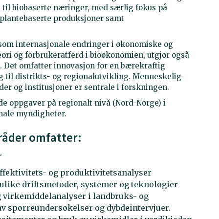
 til biobaserte næringer, med særlig fokus på
 plantebaserte produksjoner samt
som internasjonale endringer i økonomiske og
ri og forbrukeratferd i bioøkonomien, utgjør også
 Det omfatter innovasjon for en bærekraftig
 til distrikts- og regionalutvikling. Menneskelig
er og institusjoner er sentrale i forskningen.
e oppgaver på regionalt nivå (Nord-Norge) i
nale myndigheter.
åder omfatter:
r
ektivitets- og produktivitetsanalyser
like driftsmetoder, systemer og teknologier
og virkemiddelanalyser i landbruks- og
v spørreundersøkelser og dybdeintervjuer.