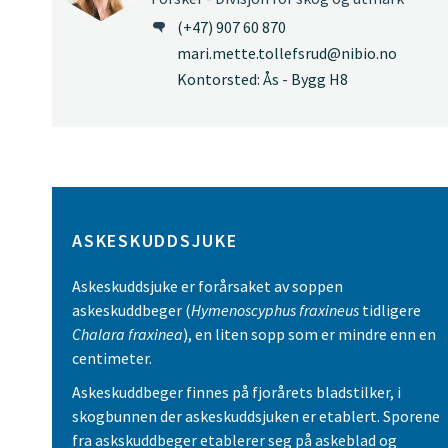
(+47) 907 60 870
mari.mette.tollefsrud@nibio.no
Kontorsted: Ås - Bygg H8
ASKESKUDDSJUKE
Askeskuddsjuke er forårsaket av soppen
askeskuddbeger (
Hymenoscyphus fraxineus
tidligere
Chalara fraxinea
), en liten sopp som er mindre enn en
centimeter.
Askeskuddbeger finnes på fjorårets bladstilker, i
skogbunnen der askeskuddsjuken er etablert. Sporene
fra askskuddbeger etablerer seg på askeblad og