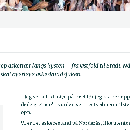
p asketrær langs kysten – fra Østfold til Stadt. N
r skal overleve askeskuddsjuken.
- Jeg ser alltid nøye på treet før jeg klatrer op
døde greiner? Hvordan ser treets almenntilstand
opp.
Vi er i et askebestand på Norderås, like utenfo