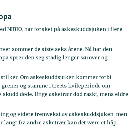
ropa
d NIBIO, har forsket på askeskuddsjuken i flere
 hver sommer de siste seks årene. Nå har den
opa sprer den seg stadig lenger sørover og
adstilker. Om askeskuddsjuken kommer forbi
 i grener og stamme i treets hvileperiode om
e skudd døde. Unge asketrær død raskt, mens eldre
ning og videre fremvekst av askeskuddsjuken, men
år langt fra andre asketrær kan det være et håp.