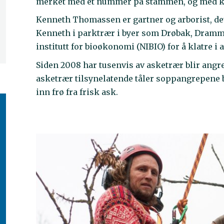
merket med et nummer på stammen, og med kro
Kenneth Thomassen er gartner og arborist, det 
Kenneth i parktrær i byer som Drøbak, Dramme
institutt for bioøkonomi (NIBIO) for å klatre i 
Siden 2008 har tusenvis av asketrær blir angr
asketrær tilsynelatende tåler soppangrepene 
inn frø fra frisk ask.