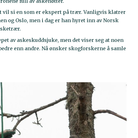
nene full av askenøtter.
vil si en som er ekspert på trær. Vanligvis klatrer
n og Oslo, men i dag er han hyret inn av Norsk
asketrær.
epet av askeskuddsjuke, men det viser seg at noen
bedre enn andre. Nå ønsker skogforskerne å samle