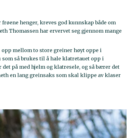
er frøene henger, kreves god kunnskap både om
nneth Thomassen har ervervet seg gjennom mange
e opp mellom to store greiner høyt oppe i
u som så brukes til å hale klatretauet opp i
er det på med hjelm og klatresele, og så bærer det
eth en lang greinsaks som skal klippe av klaser