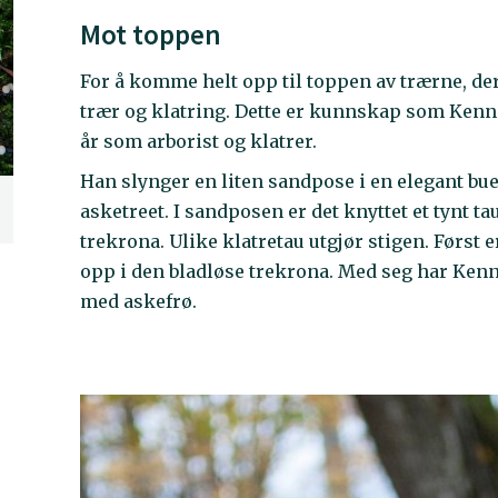
Mot toppen
For å komme helt opp til toppen av trærne, d
trær og klatring. Dette er kunnskap som Ke
år som arborist og klatrer.
Han slynger en liten sandpose i en elegant bu
asketreet. I sandposen er det knyttet et tynt ta
trekrona. Ulike klatretau utgjør stigen. Først 
opp i den bladløse trekrona. Med seg har Kenn
med askefrø.