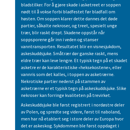
bladstilker. For å gjøre skade i asketreet er soppen
nødt til å vokse forbi bladfestet før bladfall om
høsten. Om soppen klarer dette dannes det døde
partier, såkalte nekroser, og treet, spesielt unge
trær, blir raskt drept. Skadene oppstår når
soppsporene går inn i veden og stanser
vanntransporten. Resultatet blir en visnesjukdom,
askeskuddsjuke. Småtrær dør ganske raskt, mens
eldre trær kan leve lengre. Et typisk tegn på et skadet
asketre er de karakteristiske «heksekostene», eller
vannris som det kalles, i toppen av asketrærne.
Nekrotiske partier nederst på stammen av
asketrærne er et typisk tegn på askeskuddsjuke. Slike
nekroser kan forringe kvaliteten på trevirket.
Askeskuddsjuke ble først registrert i nordøstre deler
av Polen, og spredte seg videre, først til naboland,
men har nå etablert seg i store deler av Europa hvor
det er askeskog. Sykdommen ble først oppdaget i