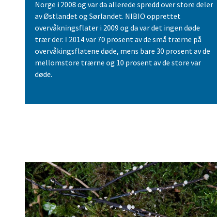
Norge i 2008 og var da allerede spredd over store deler
av Østlandet og Sørlandet. NIBIO opprettet
overvåkningsflater i 2009 og da var det ingen døde
trær der. I 2014 var 70 prosent av de små trærne på
overvåkingsflatene døde, mens bare 30 prosent av de
mellomstore trærne og 10 prosent av de store var
døde.