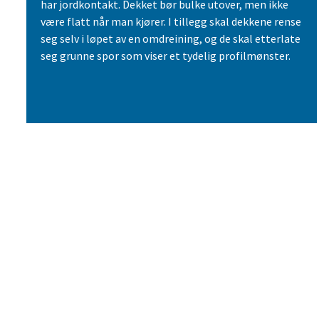
har jordkontakt. Dekket bør bulke utover, men ikke
være flatt når man kjører. I tillegg skal dekkene rense
seg selv i løpet av en omdreining, og de skal etterlate
seg grunne spor som viser et tydelig profilmønster.