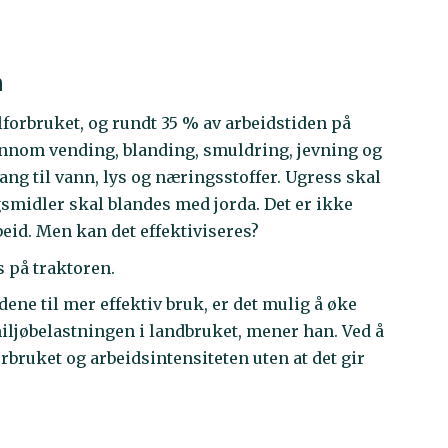
n
lforbruket, og rundt 35 % av arbeidstiden på
jennom vending, blanding, smuldring, jevning og
ang til vann, lys og næringsstoffer. Ugress skal
smidler skal blandes med jorda. Det er ikke
beid. Men kan det effektiviseres?
s på traktoren.
ne til mer effektiv bruk, er det mulig å øke
jøbelastningen i landbruket, mener han. Ved å
bruket og arbeidsintensiteten uten at det gir