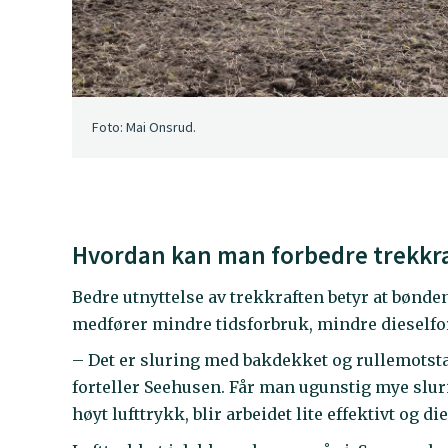
Foto: Mai Onsrud.
Hvordan kan man forbedre trekkr
Bedre utnyttelse av trekkraften betyr at bønden
medfører mindre tidsforbruk, mindre dieself
– Det er sluring med bakdekket og rullemotstan
forteller Seehusen. Får man ugunstig mye slurin
høyt lufttrykk, blir arbeidet lite effektivt og d