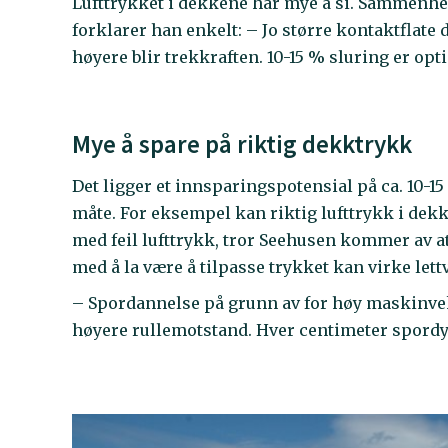
Lufttrykket i dekkene har mye å si. Sammenhe
forklarer han enkelt: – Jo større kontaktflate 
høyere blir trekkraften. 10-15 % sluring er op
Mye å spare på riktig dekktrykk
Det ligger et innsparingspotensial på ca. 10-15
måte. For eksempel kan riktig lufttrykk i dekk
med feil lufttrykk, tror Seehusen kommer av at
med å la være å tilpasse trykket kan virke let
– Spordannelse på grunn av for høy maskinvekt, 
høyere rullemotstand. Hver centimeter spord