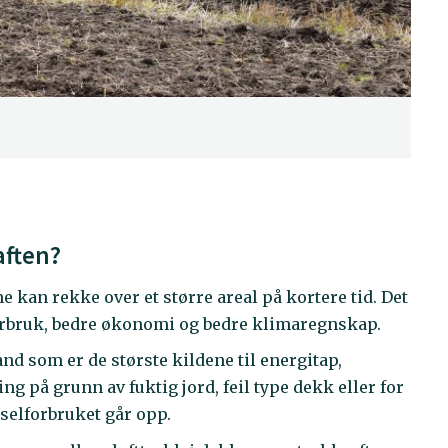
aften?
e kan rekke over et større areal på kortere tid. Det
orbruk, bedre økonomi og bedre klimaregnskap.
d som er de største kildene til energitap,
g på grunn av fuktig jord, feil type dekk eller for
ieselforbruket går opp.