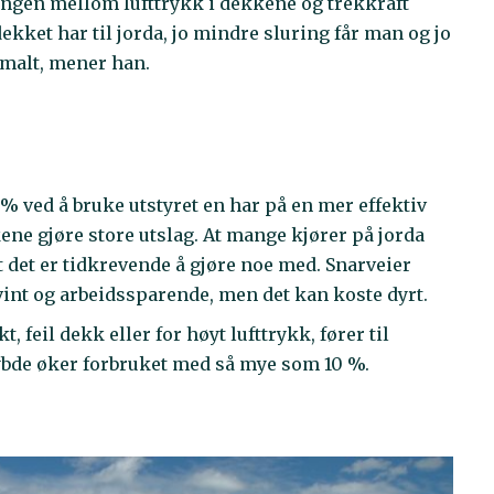
ngen mellom lufttrykk i dekkene og trekkraft
dekket har til jorda, jo mindre sluring får man og jo
timalt, mener han.
 % ved å bruke utstyret en har på en mer effektiv
ene gjøre store utslag. At mange kjører på jorda
 det er tidkrevende å gjøre noe med. Snarveier
tvint og arbeidssparende, men det kan koste dyrt.
feil dekk eller for høyt lufttrykk, fører til
ybde øker forbruket med så mye som 10 %.