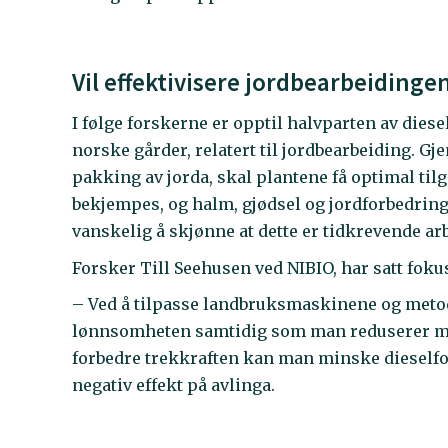
Vil effektivisere jordbearbeidinge
I følge forskerne er opptil halvparten av diese
norske gårder, relatert til jordbearbeiding. G
pakking av jorda, skal plantene få optimal tilg
bekjempes, og halm, gjødsel og jordforbedring
vanskelig å skjønne at dette er tidkrevende ar
Forsker Till Seehusen ved NIBIO, har satt foku
– Ved å tilpasse landbruksmaskinene og metode
lønnsomheten samtidig som man reduserer mil
forbedre trekkraften kan man minske dieselfor
negativ effekt på avlinga.