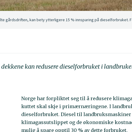
te gårdsdriften, kan bety ytterligere 15 % innsparing på dieselforbruket. 
 i dekkene kan redusere dieselforbruket i landbruket
Norge har forpliktet seg til å redusere klima
kuttet skal skje i primærnæringene. I landbruke
dieselforbruket. Diesel til landbruksmaskiner s
klimagassutslippet og de økonomiske kostnade
mulig å spare opptil 30 % av dette forbruket.