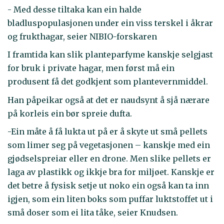
- Med desse tiltaka kan ein halde
bladluspopulasjonen under ein viss terskel i åkrar
og frukthagar, seier NIBIO-forskaren
I framtida kan slik planteparfyme kanskje selgjast
for bruk i private hagar, men først må ein
produsent få det godkjent som plantevernmiddel.
Han påpeikar også at det er naudsynt å sjå nærare
på korleis ein bør spreie dufta.
-Ein måte å få lukta ut på er å skyte ut små pellets
som limer seg på vegetasjonen – kanskje med ein
gjødselspreiar eller en drone. Men slike pellets er
laga av plastikk og ikkje bra for miljøet. Kanskje er
det betre å fysisk setje ut noko ein også kan ta inn
igjen, som ein liten boks som puffar luktstoffet ut i
små doser som ei lita tåke, seier Knudsen.