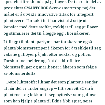
spesielt tiltrekkande på gulløyer. Dette er ein del av
prosjektet SMARTCROP (www.smartcrop.no) der
målet er å utvikle innovative tiltak for integrert
plantevern. Forsøk i felt har vist at å setje ut
kapslar med dette stoffet, trekkjer til seg gulløyer
og stimulerer dei til å legge egg i kornåkeren.
I tillegg til planteparfyma har forskarane også
planta blomsterstriper i åkeren for å trekkje til seg
vaksne gulløyer på jakt etter nektar og pollen.
Forskarane melder også at det blir fleire
blomsterfluger og marihøner i åkeren som følgje
av blomsterdufta.
- Dette luktstoffet liknar det som plantene sender
ut når dei er under angrep – litt som eit SOS frå
plantene - og lokkar til seg nyttedyr som gulløye
som kan hjelpe planta til ikkje å bli spist, seier