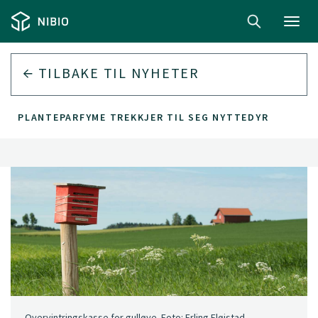
Toggl
navig
TILBAKE TIL
NYHETER
PLANTEPARFYME TREKKJER TIL SEG NYTTEDYR
Overvintringskasse for gulløye. Foto: Erling Fløistad.