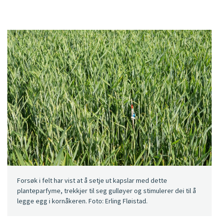
Forsøk i felt har vist at å setje ut kapslar med dette
planteparfyme, trekkjer til seg gulløyer og stimulerer dei til å
legge egg i kornåkeren. Foto: Erling Fløistad.