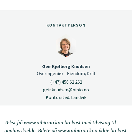
KONTAKTPERSON
Geir Kjølberg Knudsen
Overingeniør - Eiendom/Drift
(+47) 456 62 262
geir.knudsen@nibio.no
Kontorsted: Landvik
Tekst frå www.nibio.no kan brukast med tilvising til
opphavskjelda. Bilete på www.nibio.no kan ikkje brukast