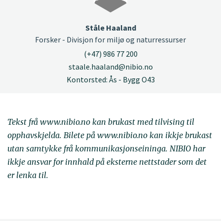
Ståle Haaland
Forsker - Divisjon for miljø og naturressurser
(+47) 986 77 200
staale.haaland@nibio.no
Kontorsted: Ås - Bygg O43
Tekst frå www.nibio.no kan brukast med tilvising til
opphavskjelda. Bilete på www.nibio.no kan ikkje brukast
utan samtykke frå kommunikasjonseininga. NIBIO har
ikkje ansvar for innhald på eksterne nettstader som det
er lenka til.