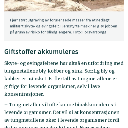
Fjernstyrt utgraving av forurensede masser fra et nedlagt
militært skyte- og øvingsfelt. Fjernstyrte maskiner gjør jobben
på grunn av risiko for blindgjengere. Foto: Forsvarsbygg.
Giftstoffer akkumuleres
Skyte- og øvingsfeltene har altså en utfordring med
tungmetallene bly, kobber og sink. Særlig bly og
kobber er uønsket. Et flertall av tungmetallene er
giftige for levende organismer, selv i lave
konsentrasjoner.
– Tungmetaller vil ofte kunne bioakkumuleres i
levende organismer. Det vil si at konsentrasjonen
av tungmetallene øker i levende organismer fordi
de tar opp mer enn de skiller ut. Nervesystem,