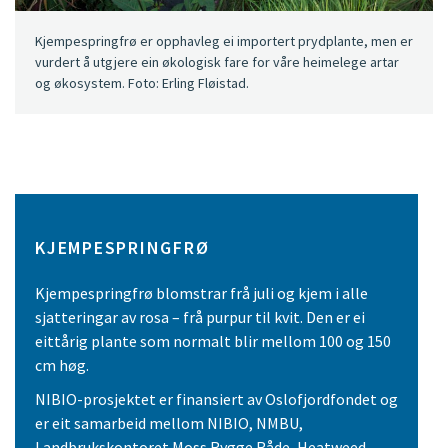
Kjempespringfrø er opphavleg ei importert prydplante, men er
vurdert å utgjere ein økologisk fare for våre heimelege artar
og økosystem. Foto: Erling Fløistad.
KJEMPESPRINGFRØ
Kjempespringfrø blomstrar frå juli og kjem i alle
sjatteringar av rosa – frå purpur til kvit. Den er ei
eittårig plante som normalt blir mellom 100 og 150
cm høg.
NIBIO-prosjektet er finansiert av Oslofjordfondet og
er eit samarbeid mellom NIBIO, NMBU,
Landbrukskontoret Moss Rygge Råde, Heatweed