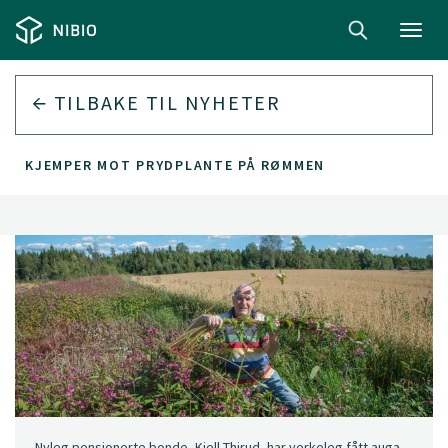
Toggl
navig
TILBAKE TIL
NYHETER
KJEMPER MOT PRYDPLANTE PÅ RØMMEN
Nyleg pensjonerte bonde, Kjell Thirud, har verkeleg fått auga