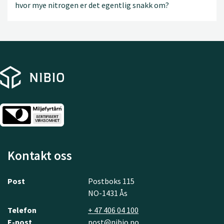
hvor mye nitrogen er det egentlig snakk om?
Kontakt oss
Post
Postboks 115
NO-1431 Ås
Telefon
+ 47 406 04 100
E-post
post@nibio.no