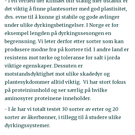
- I en verden der klimaet blir stadig mer ustabilt er
det viktig å finne plantesorter med god plastisitet,
dvs. evne til å kunne gi stabile og gode avlinger
under ulike dyrkingsbetingelser. I Norge er for
eksempel lengden på dyrkingssesongen en
begrensning. Vi leter derfor etter sorter som kan
produsere modne frø på kortere tid. I andre land er
resistens mot tørke og toleranse for salt i jorda
viktige egenskaper. Dessuten er
motstandsdyktighet mot ulike skadedyr og
plantesykdommer alltid viktig. Vi har stort fokus
på proteininnhold og ser særlig på hvilke
aminosyrer proteinene inneholder.
- I år har vi totalt testet 30 sorter av erter og 20
sorter av åkerbønner, i tillegg til å studere ulike
dyrkingssystemer.