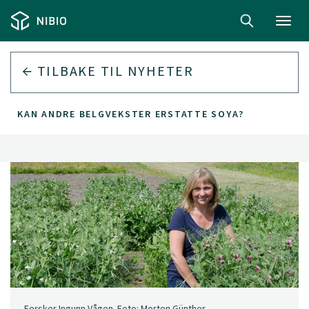
Toggl
navig
TILBAKE TIL
NYHETER
KAN ANDRE BELGVEKSTER ERSTATTE SOYA?
Forsker Ingunn Vågen. Foto: Morten Günther.