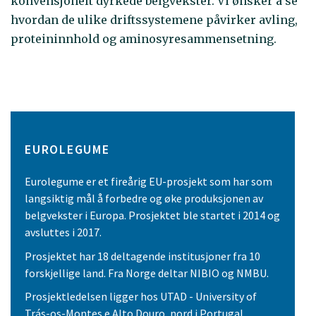
konvensjonelt dyrkede belgvekster. Vi ønsker å se
hvordan de ulike driftssystemene påvirker avling,
proteininnhold og aminosyresammensetning.
EUROLEGUME
Eurolegume er et fireårig EU-prosjekt som har som
langsiktig mål å forbedre og øke produksjonen av
belgvekster i Europa. Prosjektet ble startet i 2014 og
avsluttes i 2017.
Prosjektet har 18 deltagende institusjoner fra 10
forskjellige land. Fra Norge deltar NIBIO og NMBU.
Prosjektledelsen ligger hos UTAD - University of
Trás-os-Montes e Alto Douro, nord i Portugal.