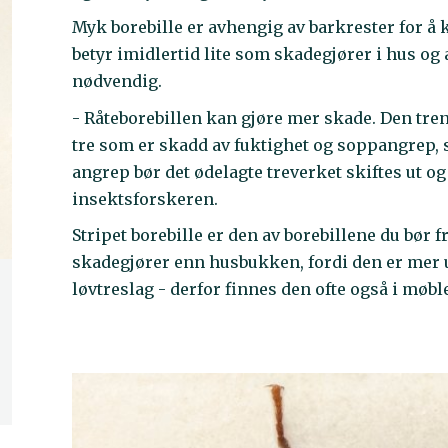
Myk borebille er avhengig av barkrester for å 
betyr imidlertid lite som skadegjører i hus og
nødvendig.
- Råteborebillen kan gjøre mer skade. Den tren
tre som er skadd av fuktighet og soppangrep, s
angrep bør det ødelagte treverket skiftes ut o
insektsforskeren.
Stripet borebille er den av borebillene du bør 
skadegjører enn husbukken, fordi den er mer u
løvtreslag - derfor finnes den ofte også i møbl