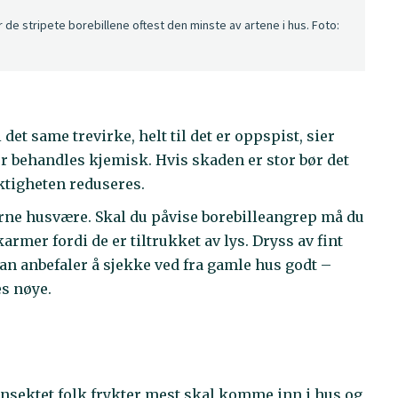
r de stripete borebillene oftest den minste av artene i hus. Foto:
det same trevirke, helt til det er oppspist, sier
r behandles kjemisk. Hvis skaden er stor bør det
uktigheten reduseres.
erne husvære. Skal du påvise borebilleangrep må du
karmer fordi de er tiltrukket av lys. Dryss av fint
Han anbefaler å sjekke ved fra gamle hus godt –
s nøye.
nsektet folk frykter mest skal komme inn i hus og