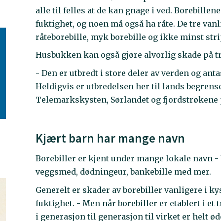
alle til felles at de kan gnage i ved. Borebille
fuktighet, og noen må også ha råte. De tre van
råteborebille, myk borebille og ikke minst stri
Husbukken kan også gjøre alvorlig skade på tr
- Den er utbredt i store deler av verden og anta
Heldigvis er utbredelsen her til lands begren
Telemarkskysten, Sørlandet og fjordstrøkene 
Kjært barn har mange navn
Borebiller er kjent under mange lokale navn - 
veggsmed, dødningeur, bankebille med mer.
Generelt er skader av borebiller vanligere i k
fuktighet. - Men når borebiller er etablert i et
i generasjon til generasjon til virket er helt 