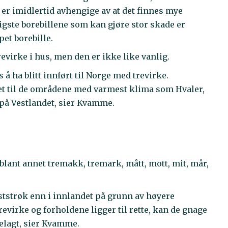
ne er imidlertid avhengige av at det finnes mye
ligste borebillene som kan gjøre stor skade er
pet borebille.
evirke i hus, men den er ikke like vanlig.
s å ha blitt innført til Norge med trevirke.
set til de områdene med varmest klima som Hvaler,
på Vestlandet, sier Kvamme.
blant annet tremakk, tremark, mått, mott, mit, mår,
yststrøk enn i innlandet på grunn av høyere
 trevirke og forholdene ligger til rette, kan de gnage
ødelagt, sier Kvamme.