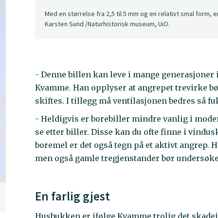
Med en størrelse fra 2,5 til 5 mm og en relativt smal form, e
Karsten Sund /Naturhistorisk museum, UiO.
- Denne billen kan leve i mange generasjoner i 
Kvamme. Han opplyser at angrepet trevirke bø
skiftes. I tillegg må ventilasjonen bedres så f
- Heldigvis er borebiller mindre vanlig i mod
se etter biller. Disse kan du ofte finne i vindus
boremel er det også tegn på et aktivt angrep. 
men også gamle tregjenstander bør undersøke
En farlig gjest
Husbukken er ifølge Kvamme trolig det skadei