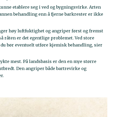
kunne etablere seg i ved og bygningsvirke. Arten
 annen behandling enn å fjerne barkrester er ikke
ger høy luftfuktighet og angriper først og fremst
å råten er det egentlige problemet. Ved store
g du bør eventuelt utføre kjemisk behandling, sier
frykte mest. På landsbasis er den en mye større
tbredt. Den angriper både bartrevirke og
er.