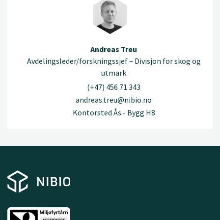
Andreas Treu
Avdelingsleder/forskningssjef – Divisjon for skog og
utmark
(+47) 456 71 343
andreas.treu@nibio.no
Kontorsted Ås - Bygg H8