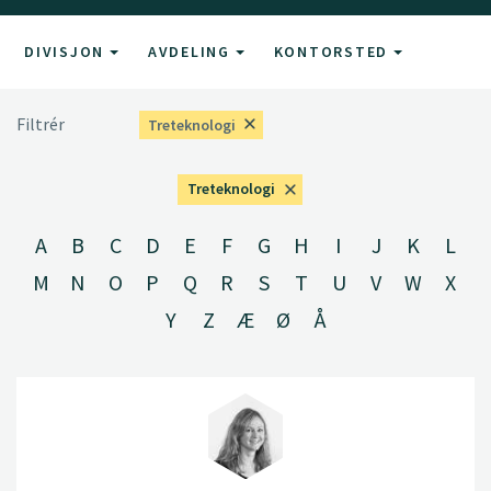
DIVISJON
AVDELING
KONTORSTED
Filtrér
Treteknologi
Treteknologi
A
B
C
D
E
F
G
H
I
J
K
L
M
N
O
P
Q
R
S
T
U
V
W
X
Y
Z
Æ
Ø
Å