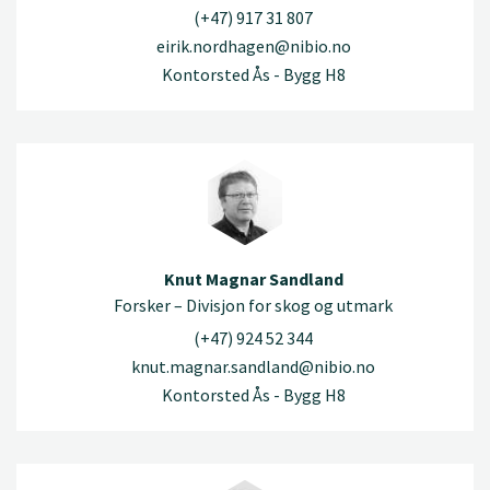
(+47) 917 31 807
eirik.nordhagen@nibio.no
Kontorsted Ås - Bygg H8
Knut Magnar Sandland
Forsker – Divisjon for skog og utmark
(+47) 924 52 344
knut.magnar.sandland@nibio.no
Kontorsted Ås - Bygg H8