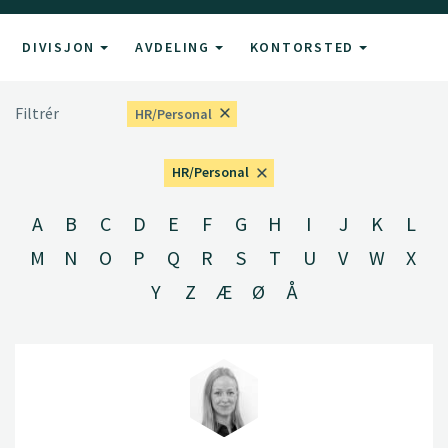
DIVISJON
AVDELING
KONTORSTED
Filtrér
HR/Personal
HR/Personal
A
B
C
D
E
F
G
H
I
J
K
L
M
N
O
P
Q
R
S
T
U
V
W
X
Y
Z
Æ
Ø
Å