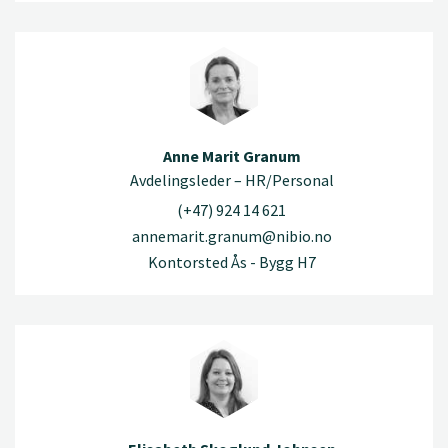
Anne Marit Granum
Avdelingsleder – HR/Personal
(+47) 924 14 621
annemarit.granum@nibio.no
Kontorsted Ås - Bygg H7