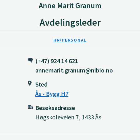
Anne Marit Granum
Avdelingsleder
HR/PERSONAL
(+47) 924 14 621
annemarit.granum@nibio.no
Sted
Ås - Bygg H7
Besøksadresse
Høgskoleveien 7, 1433 Ås