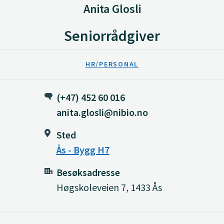
Anita Glosli
Seniorrådgiver
HR/PERSONAL
(+47) 452 60 016
anita.glosli@nibio.no
Sted
Ås - Bygg H7
Besøksadresse
Høgskoleveien 7, 1433 Ås