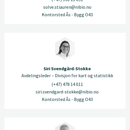
solve.stiauren@nibio.no
Kontorsted Ås - Bygg O43
Siri Svendgård-Stokke
Avdelingsleder – Divisjon for kart og statistikk
(+47) 478 14 011
siri.svendgard-stokke@nibio.no
Kontorsted Ås - Bygg O43