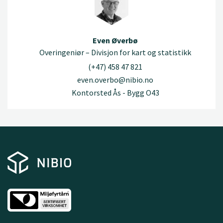
Even Øverbø
Overingeniør – Divisjon for kart og statistikk
(+47) 458 47 821
even.overbo@nibio.no
Kontorsted Ås - Bygg O43