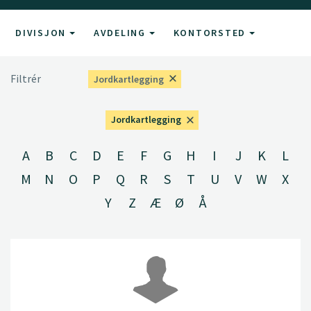
DIVISJON
AVDELING
KONTORSTED
Filtrér
Jordkartlegging
Jordkartlegging
A
B
C
D
E
F
G
H
I
J
K
L
M
N
O
P
Q
R
S
T
U
V
W
X
Y
Z
Æ
Ø
Å