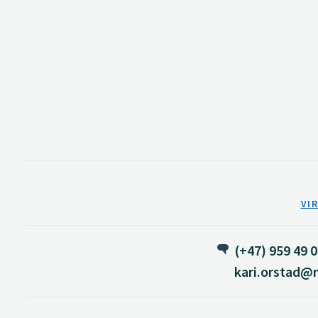
VI
(+47) 959 49 
kari.orstad@n