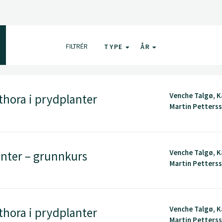
FILTRÉR
TYPE
ÅR
Venche Talgø, K
ora i prydplanter
Martin Petters
Venche Talgø, K
nter – grunnkurs
Martin Petters
Venche Talgø, K
ora i prydplanter
Martin Petters