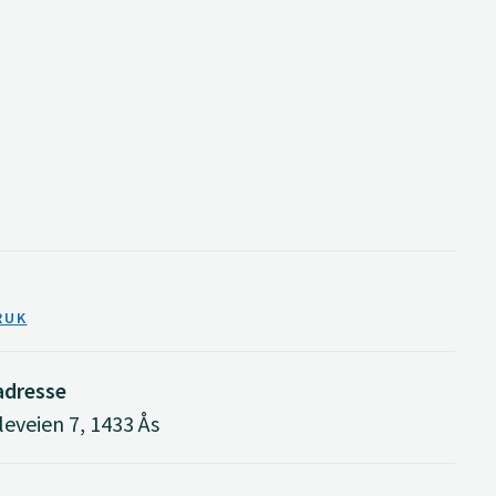
RUK
adresse
eveien 7, 1433 Ås