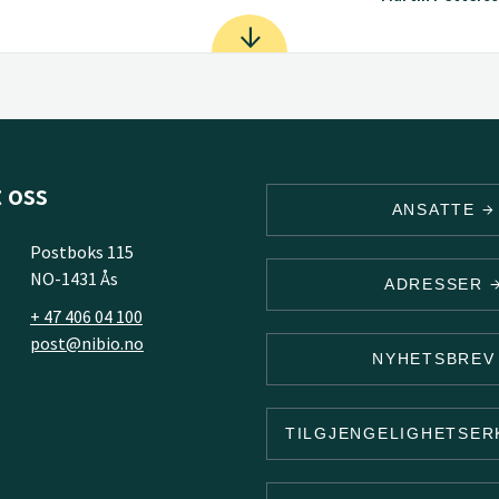
 oss
ANSATTE
Postboks 115
NO-1431 Ås
ADRESSER
+ 47 406 04 100
post@nibio.no
NYHETSBRE
TILGJENGELIGHETSE