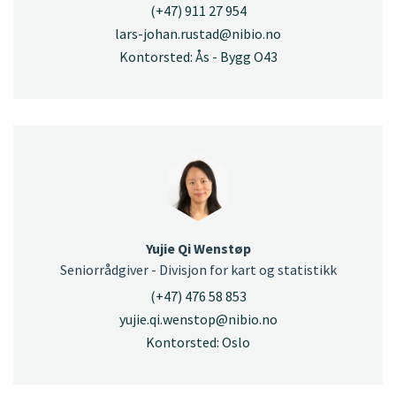
(+47) 911 27 954
lars-johan.rustad@nibio.no
Kontorsted: Ås - Bygg O43
Yujie Qi Wenstøp
Seniorrådgiver - Divisjon for kart og statistikk
(+47) 476 58 853
yujie.qi.wenstop@nibio.no
Kontorsted: Oslo