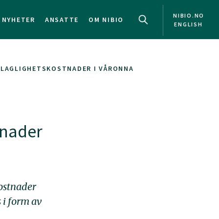
NIBIO.NO
NYHETER
ANSATTE
OM NIBIO
ENGLISH
LAGLIGHETSKOSTNADER I VÅRONNA
tnader
ostnader
 i form av