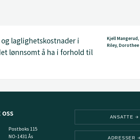
Kjell Mangerud
og laglighetskostnader i
Riley, Dorothee
t lønnsomt å ha i forhold til
 oss
ANSATTE
Postboks 115
NO-1431 Ås
ADRESSER