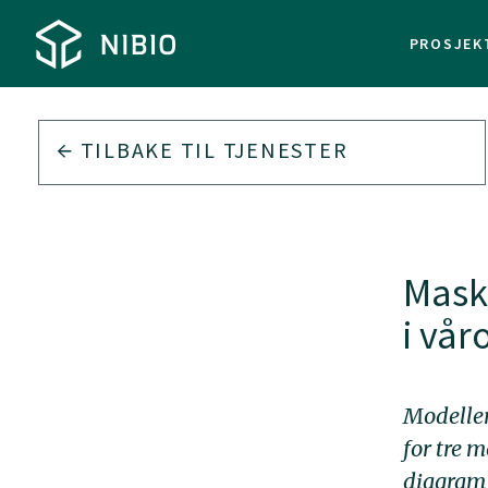
PROSJEK
TILBAKE TIL
TJENESTER
TJE
Mask
i vå
Modeller
for tre 
diagram 