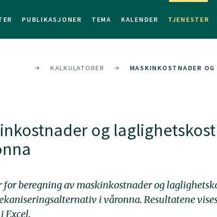
TER
PUBLIKASJONER
TEMA
KALENDER
TJENESTER
NESTER
KALKULATORER
MASKINKOSTNADER OG 
inkostnader og laglighetskos
ronna
 for beregning av maskinkostnader og laglighetsk
mekaniseringsalternativ i våronna. Resultatene vises
i Excel.