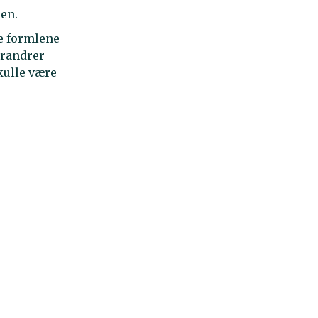
nen.
ge formlene
orandrer
kulle være