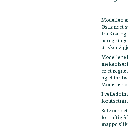
Modellen er
Østlandet s
fra Kise og
beregningsm
ønsker å gj
Modellene 
mekaniserin
er et regnea
og et for h
Modellen om
I veilednin
forutsetnin
Selv om det
fornuftig å
mappe slik 