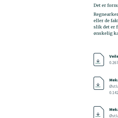
Det er forn
Regnearkene
eller de fa
slik det er
ønskelig ka
Veil
0.26
Meka
Østl
0.14
Meka
Østl