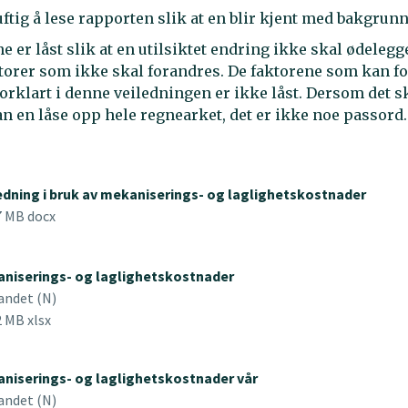
uftig å lese rapporten slik at en blir kjent med bakgrun
 er låst slik at en utilsiktet endring ikke skal ødeleg
ktorer som ikke skal forandres. De faktorene som kan f
 forklart i denne veiledningen er ikke låst. Dersom det s
n en låse opp hele regnearket, det er ikke noe passord.
edning i bruk av mekaniserings- og laglighetskostnader
7 MB docx
niserings- og laglighetskostnader
andet (N)
2 MB xlsx
niserings- og laglighetskostnader vår
andet (N)