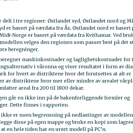
 delt i tre regioner: Østlandet syd, Østlandet nord og M
yd er basert på værdata fra Ås, Østlandet nord er basert
 Midt-Norge er basert på værdata fra Kvithamar. Ved bru
odellen velges den regionen som passer best på det s
øre beregninger.
beregner maskinkostnader og laglighetskostnader for 
gsalternativ i våronna og viser resultatet i form av di
rk for hvert av distriktene hvor det forutsettes at alt er
ver av distriktene hvor mer eller mindre av arealet vårpl
fatter areal fra 200 til 1800 dekar.
gen går en ikke inn på de bakenforliggende formler og
ger. Dette finnes i rapporten.
 ikke er noen begrensning på nedlastinger av modellene
 legge disse på egen mappe og bruke en kopi som lagres
at en hele tiden har en urørt modell på PC’n.