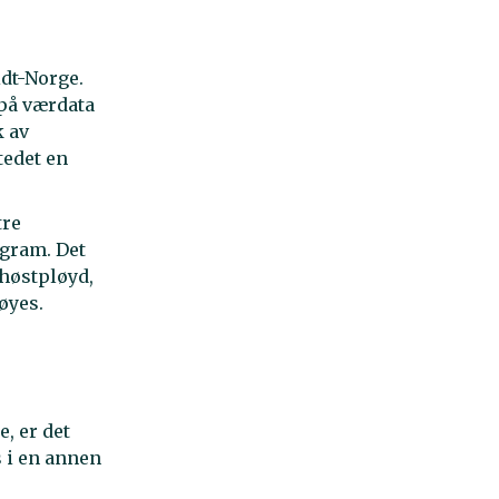
idt-Norge.
 på værdata
k av
tedet en
tre
agram. Det
 høstpløyd,
øyes.
, er det
 i en annen