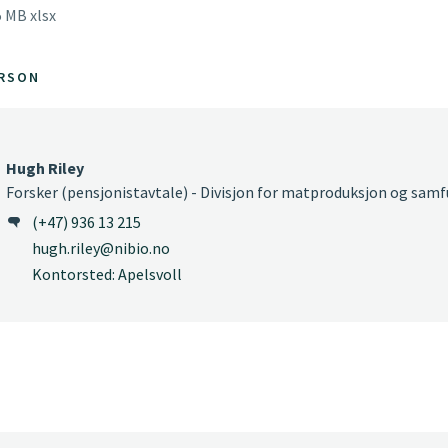
5 MB xlsx
RSON
Hugh Riley
Forsker (pensjonistavtale) - Divisjon for matproduksjon og sam
(+47) 936 13 215
hugh.riley@nibio.no
Kontorsted: Apelsvoll