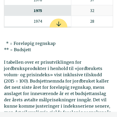
1975
32
1974
28
1973
25
1972
24
* = Foreløpig regnskap
** = Budsjett
1971
23
I tabellen over er prisutviklingen for
1970
23
jordbruksprodukter i henhold til «jordbrukets
1969
22
volum- og prisindeks» vist inklusive tilskudd
(2015 = 100). Budsjettnemnda for jordbruket kaller
1968
21
det nest siste året for foreløpig regnskap, mens
anslaget for inneværende år er et budsjettanslag
1967
21
der årets avtalte målprisøkninger inngår. Det vil
kunne komme justeringer i indeksseriene senere,
1966
20
men det vil vanligvis gjelde foreløpig regnskapsår