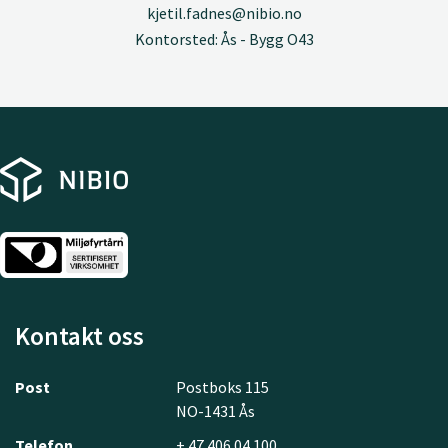
kjetil.fadnes@nibio.no
Kontorsted: Ås - Bygg O43
Kontakt oss
Post
Postboks 115
NO-1431 Ås
Telefon
+ 47 406 04 100