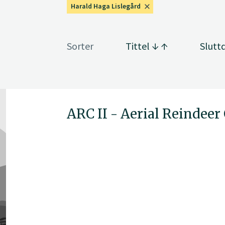
Harald Haga Lislegård
Sorter
Tittel
Slutt
ARC II - Aerial Reindeer 