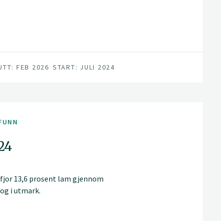
UTT: FEB 2026
START: JULI 2024
FUNN
24
 fjor 13,6 prosent lam gjennom
og i utmark.