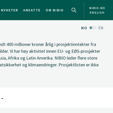
NIBIO.NO
NYHETER
ANSATTE
OM NIBIO
ENGLISH
NO
EN
ndt 400 millioner kroner årlig i prosjektinntekter fra
ilder. Vi har høy aktivitet innen EU- og EØS-prosjekter
Asia, Afrika og Latin Amerika. NIBIO leder flere store
tsikkerhet og klimaendringer. Prosjektlisten er ikke
G