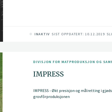
INAKTIV
SIST OPPDATERT: 10.12.2019
SL
DIVISJON FOR MATPRODUKSJON OG SAM
IMPRESS
IMPRESS - Økt presisjon og målretting i gjøds
grovfôrproduksjonen
Hovedmålet med prosjektet er å heve avling o