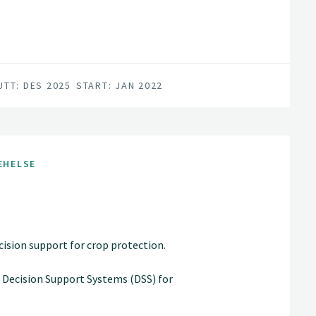
UTT: DES 2025
START: JAN 2022
EHELSE
sion support for crop protection.
 Decision Support Systems (DSS) for
 will deliver DSS, data, tools and
tform and an IPM Decisions Network.