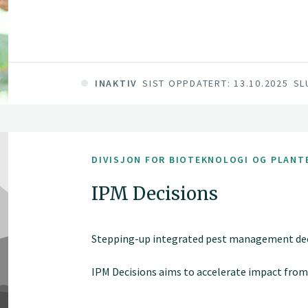
INAKTIV
SIST OPPDATERT: 13.10.2025
SL
DIVISJON FOR BIOTEKNOLOGI OG PLANT
IPM Decisions
Stepping-up integrated pest management deci
IPM Decisions aims to accelerate impact from
Integrated Pest Management (IPM). The project
resources through a pan-European online Pla