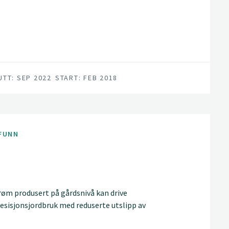
ogi, modeller og tiltak for stedsspesifikk
 og forbedring av lavtytende områder i
UTT: SEP 2022
START: FEB 2018
FUNN
røm produsert på gårdsnivå kan drive
presisjonsjordbruk med reduserte utslipp av