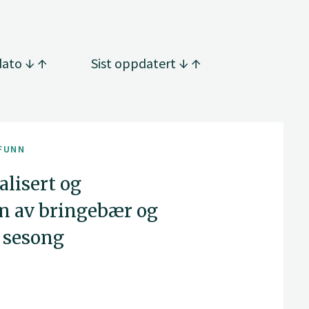
dato
Sist oppdatert
FUNN
lisert og
n av bringebær og
t sesong