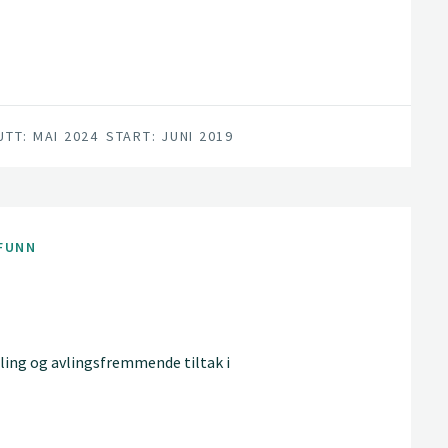
UTT: MAI 2024
START: JUNI 2019
FUNN
ling og avlingsfremmende tiltak i
g kvalitet i norsk grovfôrproduksjon