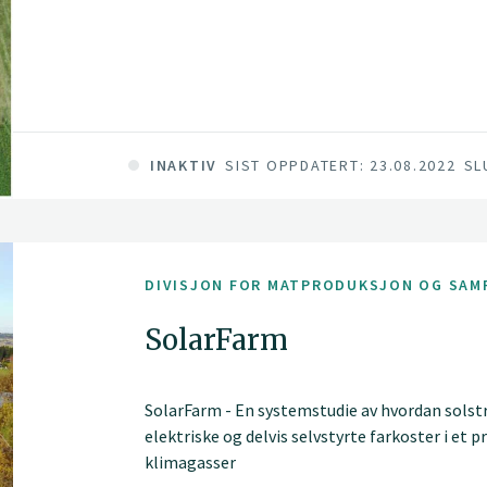
gjennom å utvikle og tilpasse presisjonsteknol
bruk av innsatsfaktorer, og for identifikasjon
enga
INAKTIV
SIST OPPDATERT: 23.08.2022
SL
DIVISJON FOR MATPRODUKSJON OG SAM
SolarFarm
SolarFarm - En systemstudie av hvordan solst
elektriske og delvis selvstyrte farkoster i et 
klimagasser