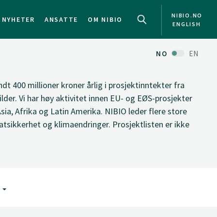
NIBIO.NO
NYHETER
ANSATTE
OM NIBIO
ENGLISH
NO
EN
ndt 400 millioner kroner årlig i prosjektinntekter fra
ilder. Vi har høy aktivitet innen EU- og EØS-prosjekter
Asia, Afrika og Latin Amerika. NIBIO leder flere store
tsikkerhet og klimaendringer. Prosjektlisten er ikke
G