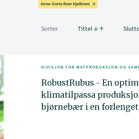
Anne-Grete Roer Hjelkrem
Sorter
Tittel
Slutt
DIVISJON FOR MATPRODUKSJON OG SAM
RobustRubus - En optima
klimatilpassa produksjo
bjørnebær i en forlenge