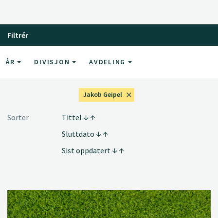
Filtrér
ÅR
DIVISJON
AVDELING
Jakob Geipel
Sorter
Tittel
Sluttdato
Sist oppdatert