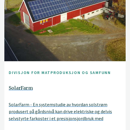
DIVISJON FOR MATPRODUKSJON OG SAMFUNN
SolarFarm
SolarFarm - En systemstudie av hvordan solstrøm
produsert på gårdsnivå kan drive elektriske og delvis
selvstyrte farkoster i et presisjonsjordbruk med
reduserte utslipp av klimagasser