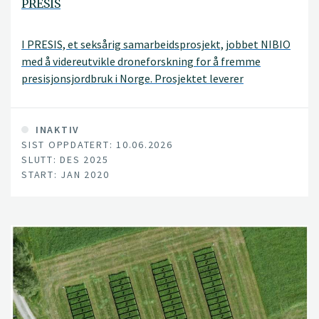
PRESIS
I PRESIS, et seksårig samarbeidsprosjekt, jobbet NIBIO
med å videreutvikle droneforskning for å fremme
presisjonsjordbruk i Norge. Prosjektet leverer
forskningsbaserte løsninger i praksis til gårdene
gjennom en ny smart farming tjeneste: PRESISnet.
INAKTIV
SIST OPPDATERT: 10.06.2026
SLUTT: DES 2025
START: JAN 2020