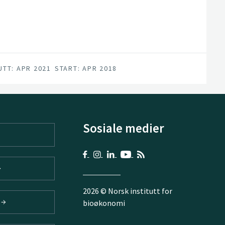
 Europe through planning, construction
dge.
UTT: APR 2021
START: APR 2018
Sosiale medier
2026 © Norsk institutt for
V
bioøkonomi