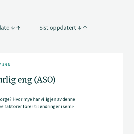
dato
Sist oppdatert
FUNN
rlig eng (ASO)
Norge? Hvor mye har vi igjen av denne
e faktorer fører til endringer i semi-