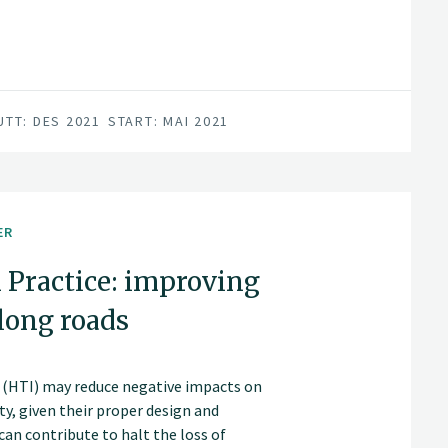
UTT: DES 2021
START: MAI 2021
ER
 Practice: improving
along roads
s (HTI) may reduce negative impacts on
ty, given their proper design and
can contribute to halt the loss of