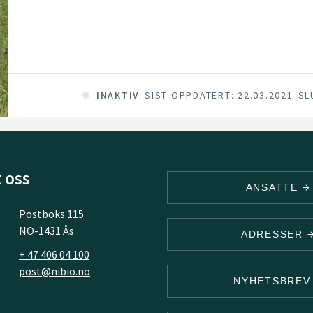
biodiversity and secure ecosystem services in
and management based on ecological knowle
INAKTIV
SIST OPPDATERT: 22.03.2021
SL
 oss
ANSATTE
Postboks 115
NO-1431 Ås
ADRESSER
+ 47 406 04 100
post@nibio.no
NYHETSBRE