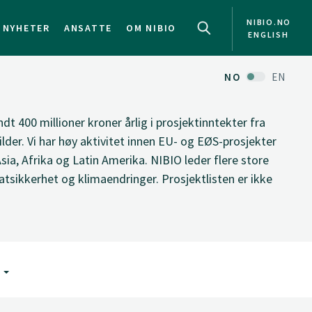
NIBIO.NO
NYHETER
ANSATTE
OM NIBIO
ENGLISH
NO
EN
ndt 400 millioner kroner årlig i prosjektinntekter fra
ilder. Vi har høy aktivitet innen EU- og EØS-prosjekter
Asia, Afrika og Latin Amerika. NIBIO leder flere store
tsikkerhet og klimaendringer. Prosjektlisten er ikke
G