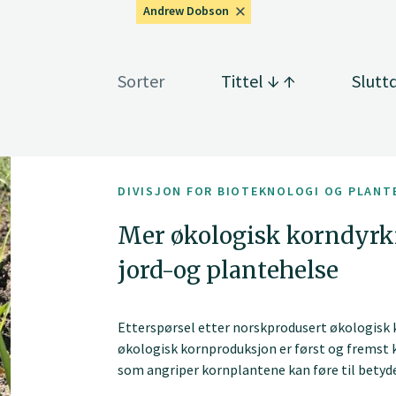
Andrew Dobson
Sorter
Tittel
Slutt
DIVISJON FOR BIOTEKNOLOGI OG PLANT
Mer økologisk korndyrk
jord-og plantehelse
Etterspørsel etter norskprodusert økologisk k
økologisk kornproduksjon er først og fremst
som angriper kornplantene kan føre til betydeli
økologisk korndyrking fins ikke mottiltak nå