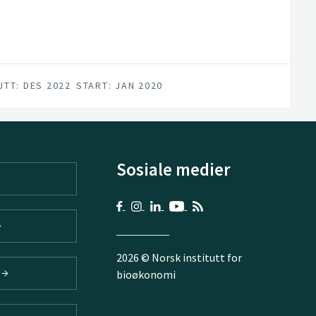
nskap om hvordan de ulike
iltak kan bidra til å redusere
UTT: DES 2022
START: JAN 2020
Sosiale medier
2026 © Norsk institutt for
V
bioøkonomi