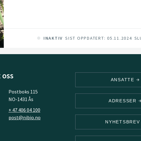
tiltak er derfor avgjørende. Dette krever kun
soppsjukdommene smitter og hvordan dyrkingst
smittepress.
INAKTIV
SIST OPPDATERT: 05.11.2024
SL
 oss
ANSATTE
Postboks 115
NO-1431 Ås
ADRESSER
+ 47 406 04 100
post@nibio.no
NYHETSBRE