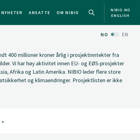
NIBIO.NO
NYHETER
ANSATTE
OM NIBIO
ENGLISH
NO
EN
ndt 400 millioner kroner årlig i prosjektinntekter fra
ilder. Vi har høy aktivitet innen EU- og EØS-prosjekter
Asia, Afrika og Latin Amerika. NIBIO leder flere store
tsikkerhet og klimaendringer. Prosjektlisten er ikke
G