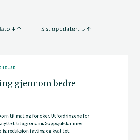
dato
Sist oppdatert
EHELSE
ing gjennom bedre
orn til mat og fôr øker. Utfordringene for
 knyttet til agronomi. Soppsjukdommer
g reduksjon i avling og kvalitet. I
r plantene først er angrepet. Forebyggende