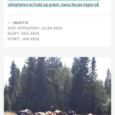
viktigheten av frukt og grønt, mens Norge ligger på
jumboplassen i forbruk av ferske grønnsaker. Samtidig
er mulighetene til å produsere ferske norske grønnsaker
i Norge utmerket.
INAKTIV
SIST OPPDATERT: 22.04.2020
SLUTT: DES 2020
START: JAN 2016