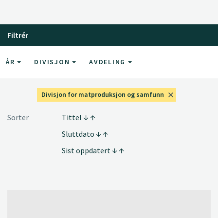
Filtrér
ÅR
DIVISJON
AVDELING
Divisjon for matproduksjon og samfunn
Sorter
Tittel
Sluttdato
Sist oppdatert