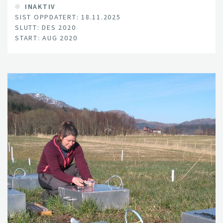
nærheten av skytefeltet.
INAKTIV
SIST OPPDATERT: 18.11.2025
SLUTT: DES 2020
START: AUG 2020