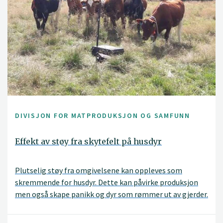
DIVISJON FOR MATPRODUKSJON OG SAMFUNN
Effekt av støy fra skytefelt på husdyr
Plutselig støy fra omgivelsene kan oppleves som
skremmende for husdyr. Dette kan påvirke produksjon
men også skape panikk og dyr som rømmer ut av gjerder.
Dette prosjektet skal undersøke effekt av støy fra et
militært skytefelt på husdyr, både i fjøs og på beite i