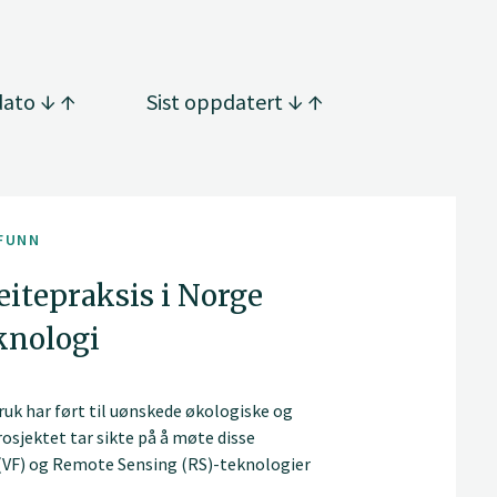
dato
Sist oppdatert
FUNN
eitepraksis i Norge
knologi
uk har ført til uønskede økologiske og
sjektet tar sikte på å møte disse
g (VF) og Remote Sensing (RS)-teknologier