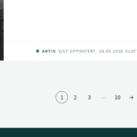
fra fôrings- og avlsstrategier i husdyrproduks
AKTIV
SIST OPPDATERT: 16.05.2026
SLUT
1
2
3
10
…