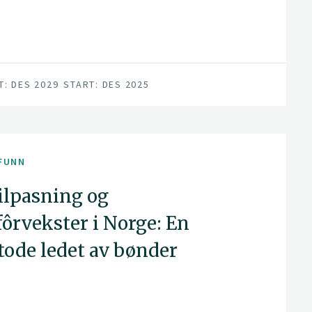
T: DES 2029
START: DES 2025
FUNN
lpasning og
ôrvekster i Norge: En
ode ledet av bønder