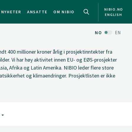
NIBIO.NO
NYHETER
ANSATTE
OM NIBIO
ENGLISH
NO
EN
ndt 400 millioner kroner årlig i prosjektinntekter fra
ilder. Vi har høy aktivitet innen EU- og EØS-prosjekter
Asia, Afrika og Latin Amerika. NIBIO leder flere store
tsikkerhet og klimaendringer. Prosjektlisten er ikke
G