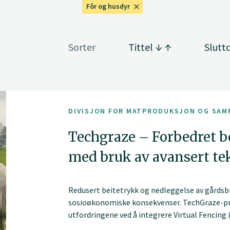
Fôr og husdyr
Sorter
Tittel
Slutt
DIVISJON FOR MATPRODUKSJON OG SAM
Techgraze – Forbedret b
med bruk av avansert te
Redusert beitetrykk og nedleggelse av gårdsbr
sosioøkonomiske konsekvenser. TechGraze-pro
utfordringene ved å integrere Virtual Fencin
for å forbedre beitebasert husdyrforvaltning.