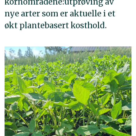
kornområdene:utprøving av
nye arter som er aktuelle i et
økt plantebasert kosthold.