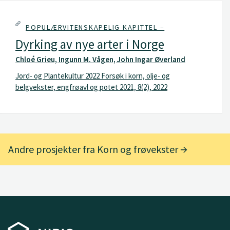
POPULÆRVITENSKAPELIG KAPITTEL –
Dyrking av nye arter i Norge
Chloé Grieu, Ingunn M. Vågen, John Ingar Øverland
Jord- og Plantekultur 2022 Forsøk i korn, olje- og
belgvekster, engfrøavl og potet 2021, 8(2), 2022
Andre prosjekter fra Korn og frøvekster