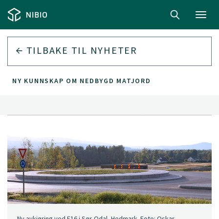
Toggl
navig
TILBAKE TIL
NYHETER
NY KUNNSKAP OM NEDBYGD MATJORD
Ny avkjøring ved E16 i Sør-Odal, Hedmark. Foto: Oskar