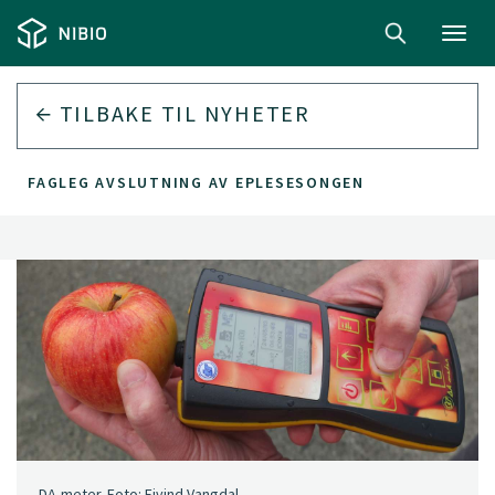
Toggl
navig
TILBAKE TIL
NYHETER
FAGLEG AVSLUTNING AV EPLESESONGEN
DA-meter. Foto: Eivind Vangdal.