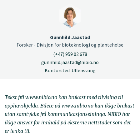
Gunnhild Jaastad
Forsker - Divisjon for bioteknologi og plantehelse
(+47) 959 02 678
gunnhild.jaastad@nibio.no
Kontorsted: Ullensvang
Tekst frå www.nibio.no kan brukast med tilvising til
opphavskjelda. Bilete på www.nibio.no kan ikkje brukast
utan samtykke frå kommunikasjonseininga. NIBIO har
ikkje ansvar for innhald på eksterne nettstader som det
er lenka til.