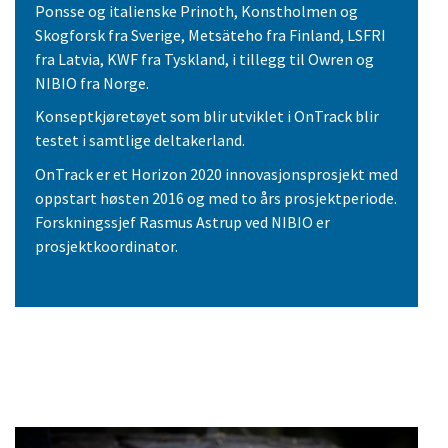
Ponsse og italienske Prinoth, Konstholmen og
Skogforsk fra Sverige, Metsäteho fra Finland, LSFRI
fra Latvia, KWF fra Tyskland, i tillegg til Owren og
NIBIO fra Norge.
Konseptkjøretøyet som blir utviklet i OnTrack blir
testet i samtlige deltakerland.
OnTrack er et Horizon 2020 innovasjonsprosjekt med
oppstart høsten 2016 og med to års prosjektperiode.
Forskningssjef Rasmus Astrup ved NIBIO er
prosjektkoordinator.