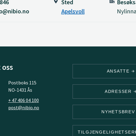
 846
Sted
Besøks
lo@nibio.no
Apelsvoll
Nylinna
 oss
ANSATTE
Postboks 115
NO-1431 Ås
ADRESSER
+ 47 406 04 100
post@nibio.no
NYHETSBRE
TILGJENGELIGHETSE