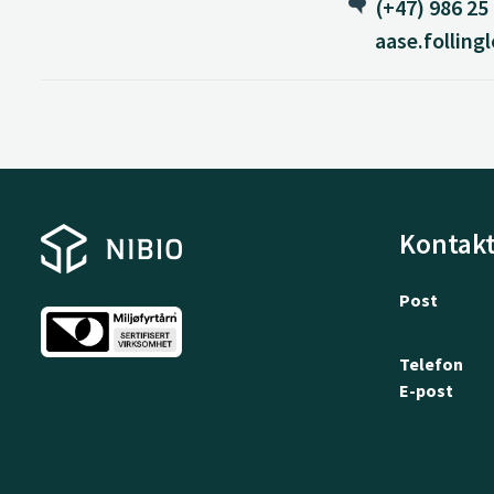
(+47) 986 25
aase.folling
Kontakt
Post
Telefon
E-post