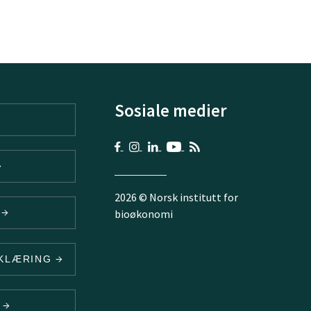
Sosiale medier
2026 © Norsk institutt for
V
bioøkonomi
RKLÆRING
N