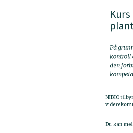
Kurs 
plan
På grunn
kontroll
den forb
kompeta
NIBIO tilby
viderekomn
Du kan meld