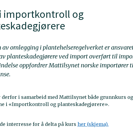
i importkontroll og
teskadegjørere
 av omlegging i plantehelseregelverket er ansvaret
 av planteskadegjørere ved import overført til impor
indelse oppfordrer Mattilsynet norske importører ti
nse.
r derfor i samarbeid med Mattilsynet både grunnkurs og
e i «Importkontroll og planteskadegjørere».
e interresse for å delta på kurs
her (skjema).