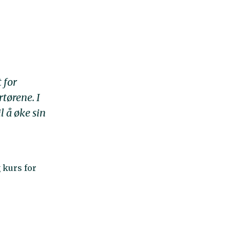
 for
tørene. I
l å øke sin
 kurs for