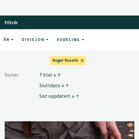
Filtrér
ÅR
DIVISJON
AVDELING
Roger Roseth
Sorter
Tittel
Sluttdato
Sist oppdatert