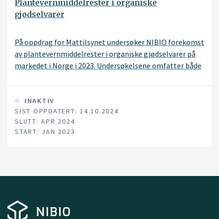
Plantevernmiddelrester i organiske
gjødselvarer
På oppdrag for Mattilsynet undersøker NIBIO forekomst
av plantevernmiddelrester i organiske gjødselvarer på
markedet i Norge i 2023. Undersøkelsene omfatter både
norskproduserte og importerte vareslag og omfatter
prøver av organisk gjødsel, organisk-mineralsk gjødsel,
organiske jordforbedringsmidler og dyrkingsmedier,
INAKTIV
SIST OPPDATERT: 14.10.2024
inkludert kompostjord.
SLUTT: APR 2024
START: JAN 2023