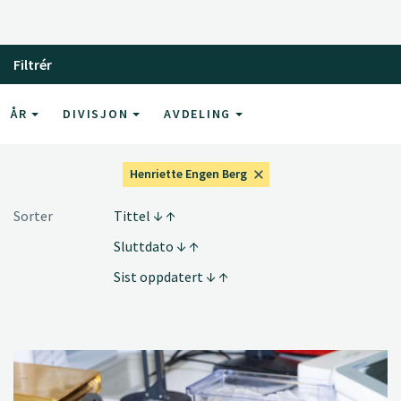
Filtrér
ÅR
DIVISJON
AVDELING
Henriette Engen Berg
Sorter
Tittel
Sluttdato
Sist oppdatert