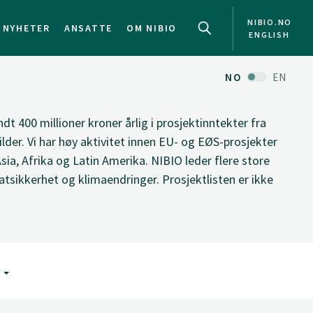
NIBIO.NO
NYHETER
ANSATTE
OM NIBIO
ENGLISH
NO
EN
ndt 400 millioner kroner årlig i prosjektinntekter fra
ilder. Vi har høy aktivitet innen EU- og EØS-prosjekter
Asia, Afrika og Latin Amerika. NIBIO leder flere store
tsikkerhet og klimaendringer. Prosjektlisten er ikke
G