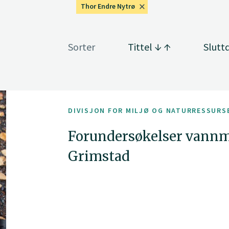
Thor Endre Nytrø
Sorter
Tittel
Slutt
DIVISJON FOR MILJØ OG NATURRESSURS
Forundersøkelser vannmi
Grimstad