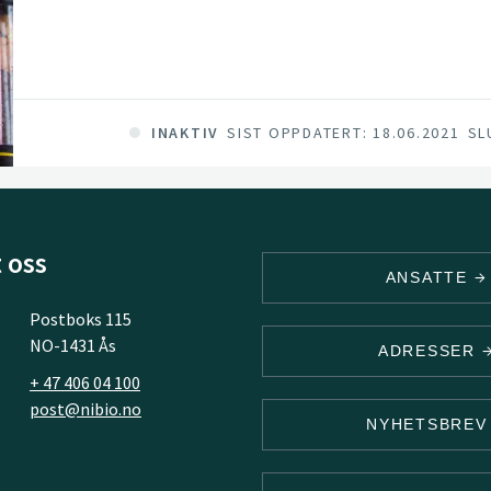
INAKTIV
SIST OPPDATERT: 18.06.2021
SL
 oss
ANSATTE
Postboks 115
NO-1431 Ås
ADRESSER
+ 47 406 04 100
post@nibio.no
NYHETSBRE