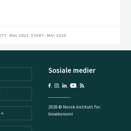
UTT: MAI 2023
START: MAI 2020
Sosiale medier
2026 © Norsk institutt for
V
bioøkonomi