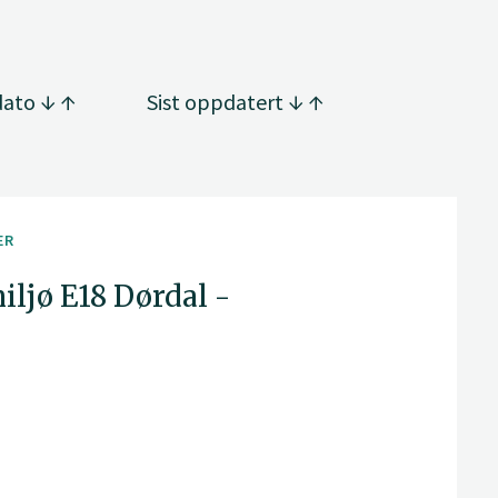
dato
Sist oppdatert
ER
ljø E18 Dørdal -