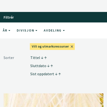
Filtrér
ÅR
DIVISJON
AVDELING
Vilt og utmarksressurser
Sorter
Tittel
Sluttdato
Sist oppdatert