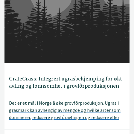
GrateGrass: Integrert ugrasbekjemping for økt
avling og lønnsomhet i grovfôrproduksjonen
Det er et mål i Norge å øke grovfôrproduksjon. Ugras i
grasmark kan avhengig av mengde og hvilke arter som
dominerer, redusere grovfôravlingen og redusere eller
øke kvaliteten på fôret. Hovedmålet i dette prosjektet
er å utvikle integrerte ugrastiltak som opprettholder