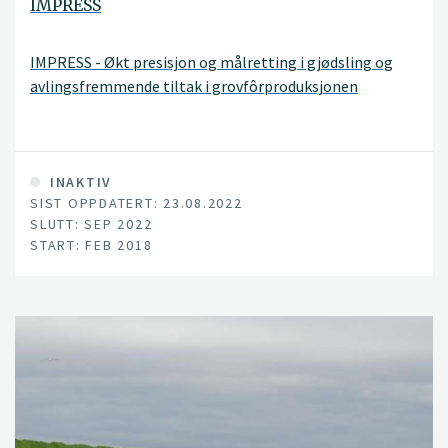
IMPRESS
IMPRESS - Økt presisjon og målretting i gjødsling og
avlingsfremmende tiltak i grovfôrproduksjonen
Hovedmålet med prosjektet er å heve avling og kvalitet i
norsk grovfôrproduksjon gjennom å utvikle og tilpasse
presisjonsteknologi, modeller og tiltak for
INAKTIV
SIST OPPDATERT: 23.08.2022
stedsspesifikk bruk av innsatsfaktorer, og for
SLUTT: SEP 2022
identifikasjon og forbedring av lavtytende områder i
START: FEB 2018
enga