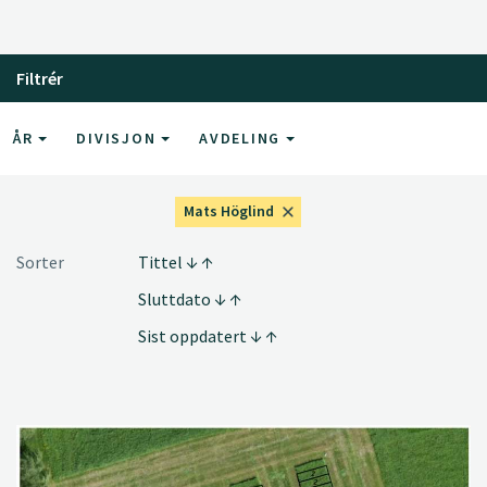
Filtrér
ÅR
DIVISJON
AVDELING
Mats Höglind
Sorter
Tittel
Sluttdato
Sist oppdatert