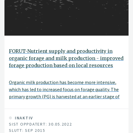
FORUT-Nutrient supply and productivity in
organic forage and milk production - improved
forage production based on local resources
Organic milk production has become more intensive,
which has led to increased focus on forage quality. The
primary growth (PG) is harvested at an earlier stage of
development with the consequence that more than half
of the total yearly yield is from the regrowth (RG). The
RG contains high proportion of clover. Thus, the RG
INAKTIV
SIST OPPDATERT: 30.05.2022
forage has likely high crude protein content, while the
SLUTT: SEP 2015
PG forage has high energy value but low protein