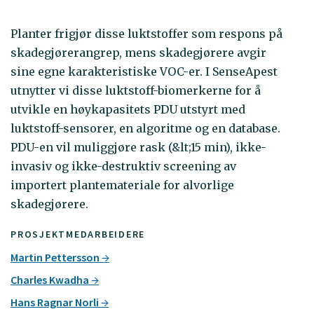
Planter frigjør disse luktstoffer som respons på
skadegjørerangrep, mens skadegjørere avgir
sine egne karakteristiske VOC-er. I SenseApest
utnytter vi disse luktstoff-biomerkerne for å
utvikle en høykapasitets PDU utstyrt med
luktstoff-sensorer, en algoritme og en database.
PDU-en vil muliggjøre rask (&lt;15 min), ikke-
invasiv og ikke-destruktiv screening av
importert plantemateriale for alvorlige
skadegjørere.
PROSJEKTMEDARBEIDERE
Martin Pettersson
Charles Kwadha
Hans Ragnar Norli