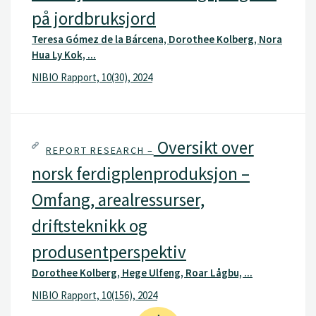
på jordbruksjord
Teresa Gómez de la Bárcena, Dorothee Kolberg, Nora
Hua Ly Kok, ...
NIBIO Rapport, 10(30), 2024
Oversikt over
REPORT RESEARCH –
norsk ferdigplenproduksjon –
Omfang, arealressurser,
driftsteknikk og
produsentperspektiv
Dorothee Kolberg, Hege Ulfeng, Roar Lågbu, ...
NIBIO Rapport, 10(156), 2024