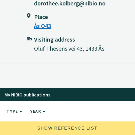
dorothee.kolberg@nibio.no
Place
Ås O43
Visiting address
Oluf Thesens vei 43, 1433 Ås
My NIBIO publications
TYPE
YEAR
SHOW REFERENCE LIST