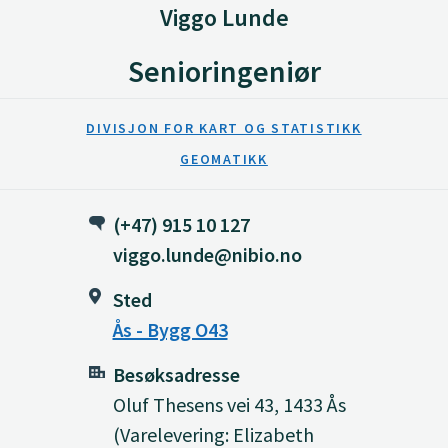
Viggo Lunde
Senioringeniør
DIVISJON FOR KART OG STATISTIKK
GEOMATIKK
(+47) 915 10 127
viggo.lunde@nibio.no
Sted
Ås - Bygg O43
Besøksadresse
Oluf Thesens vei 43, 1433 Ås
(Varelevering: Elizabeth