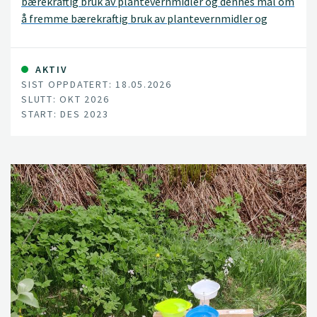
bærekraftig bruk av plantevernmidler og dennes mål om
å fremme bærekraftig bruk av plantevernmidler og
utlysningens faglige prioriteringer om å øke
kunnskapen om effekten av plantevernmiddelbruk på
leveområder for nytteinsekter og deres aktivitet.
AKTIV
SIST OPPDATERT: 18.05.2026
SLUTT: OKT 2026
START: DES 2023