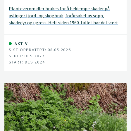
Plantevernmidler brukes for å bekjempe skader på
avlinger i jord- og skogbruk, forårsaket av sopp,
skadedyr og ugress. Helt siden 1960-tallet har det vært
bekymring knyttet til de skadelige effektene
plantevernmidler kan ha på miljøet og menneskers
helse, og de tidligere klororganiske plantevernmidler
AKTIV
SIST OPPDATERT: 08.05.2026
ble derfor forbudt. Som en følge av dette har det blitt
SLUTT: DES 2027
utviklet mer biologisk nedbrytbare erstatningsstoffer,
START: DES 2024
såkalt «CUPs» (Current- Used Pesticides).