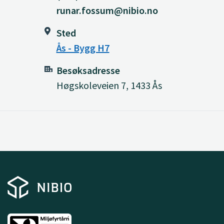
runar.fossum@nibio.no
Sted
Ås - Bygg H7
Besøksadresse
Høgskoleveien 7, 1433 Ås