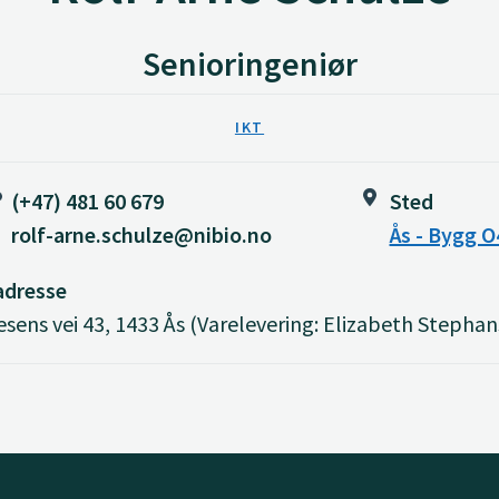
Senioringeniør
IKT
(+47) 481 60 679
Sted
rolf-arne.schulze@nibio.no
Ås - Bygg O
adresse
sens vei 43, 1433 Ås (Varelevering: Elizabeth Stephan